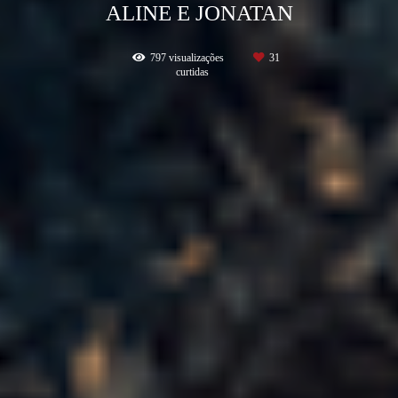
ALINE E JONATAN
797
visualizações
31
curtidas