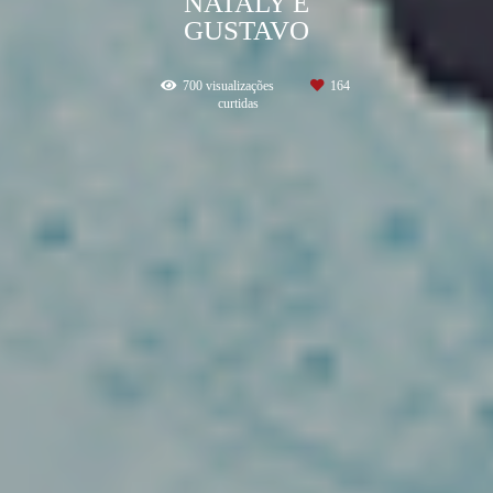
NATALY E
GUSTAVO
700
visualizações
164
curtidas