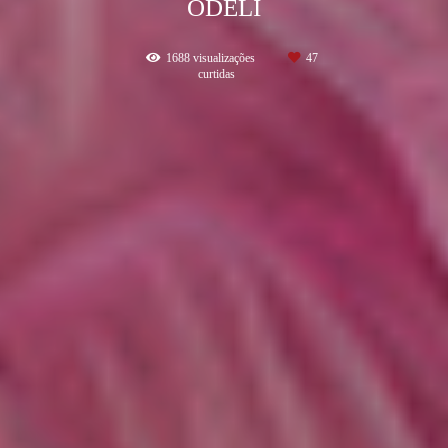
ODELI
1688
visualizações
47
curtidas