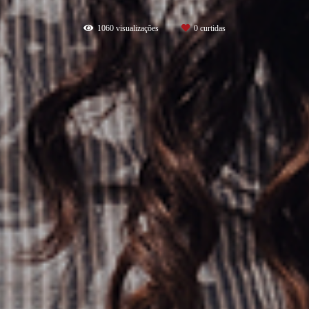
1060
visualizações
0
curtidas